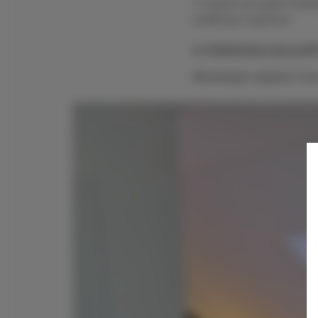
To dopiero początek! Szyku
publikować regularnie.
👉 Zaobserwuj nasz profil
Rezerwacje i pytania:
Napi