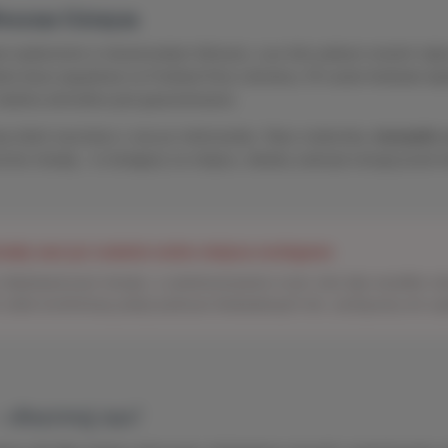
z Dworem Górnym
e wydarzenie w niesamowitym klimacie, a po dniu pełnym wrażeń odpoc
ealna baza wypadowa na Festiwal Góry Literatury. W czasie festiwalu b
 świetna atmosfera jest gwarantowana.
y dzień zaczniesz u nas po mistrzowsku. Nasz znakomity,
niezwykle 
mnie chwalą – to dostępny na miejscu, idealny zastrzyk energii prze
stały nam już ostatnie wolne miejsca noclegowe
 błyskawicznym tempie, a zainteresowanie w tym roku bije wszelkie rek
 sobie komfortowy pobyt podczas festiwalowych dni, zachęcamy do szyb
 obserwuj nas!