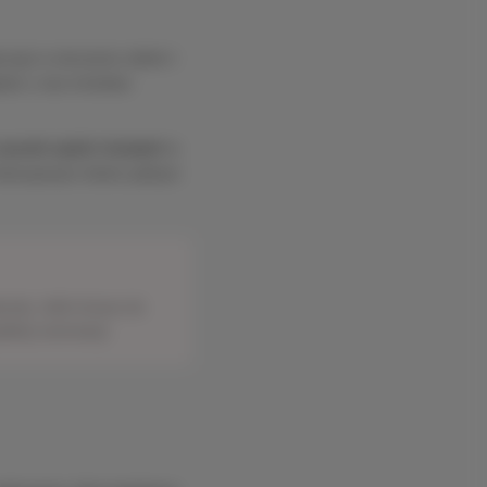
ząć w otoczeniu zieleni i
ędzie u nas mnóstwo
szeroki wybór śniadań
to
d intensywnym dniem pełnym
ordy. Jeśli chcesz do
kiej rezerwacji.