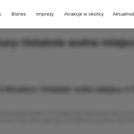
g
Biznes
Imprezy
Atrakcje w okolicy
Aktualnoś
atury: Ostatnie wolne miej
Literatury: Ostatnie wolne miejsca w
chodzi wielkimi krokami! Już niedługo Dolny Śląsk zamieni się w serce l
 moment w roku, kiedy magię słów czuć dosłownie w powietrzu. My równ