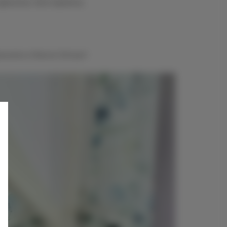
ogłoszenia, które będziemy
baczenia w Dworze Górnym!