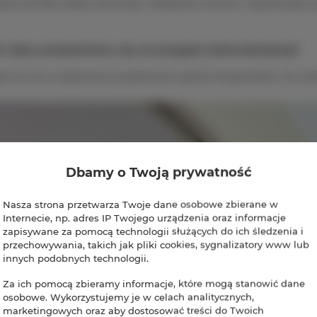
jemy dla Was kolejne informacje, festiwalowe smaczki i organizacyjne 
 i włącz powiadomienia, aby nie przegapić żadnej aktualizacji!
sz do nas w wiadomości prywatnej lub zadzwoń bezpośrednio. Do zo
Dbamy o Twoją prywatność
Nasza strona przetwarza Twoje dane osobowe zbierane w
Internecie, np. adres IP Twojego urządzenia oraz informacje
zapisywane za pomocą technologii służących do ich śledzenia i
przechowywania, takich jak pliki cookies, sygnalizatory www lub
innych podobnych technologii.
Za ich pomocą zbieramy informacje, które mogą stanowić dane
osobowe. Wykorzystujemy je w celach analitycznych,
marketingowych oraz aby dostosować treści do Twoich