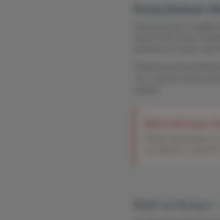
Przeżyj festiwal 
Chcesz przeżyć to wyjątkow
historii? Dwór Górny to id
fantastycznych gości, więc
Dodatkowo każdy festiwalow
coś, co goście zawsze ogro
spotkań!
Ważna informacja: Zo
Pokoje wyprzedają się w
nas dołączyć i zapewnić
Bądź na bieżąco –