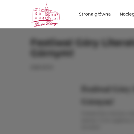
Strona główna
Nocle
Festiwal Góry Liter
Górnym!
2026-05-19
Festiwal Góry 
Górnym!
Festiwal Góry Literatury nad
dyskusji. To ten wyjątkowy
doczekać!