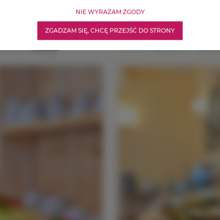
NIE WYRAŻAM ZGODY
ZGADZAM SIĘ, CHCĘ PRZEJŚĆ DO STRONY