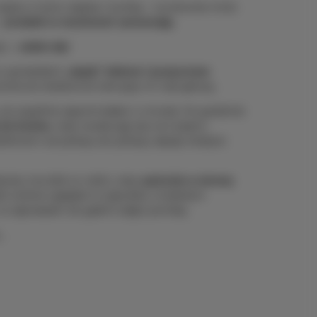
 Łapię w locie czapkę i kurtkę – na dworze mróz
–
prosiaki w maciorach zamarzają
.
i...
udało się!
 w gwiazdach
„łapię” zielone i purpurowe
mencie dosłownie tańczyły mi nad głową.
że zupełnie zapomniałam o mrozie. Po godzinie
 do butów
, więc ewakuuję się na II piętro
lefonem od pokoju do pokoju, łapiąc kolejne
nety ma dziś co robić, więc
patrzcie w stronę
śli wolicie oglądać to zjawisko z kubkiem
o zapraszam do galerii zdjęć poniżej.
.