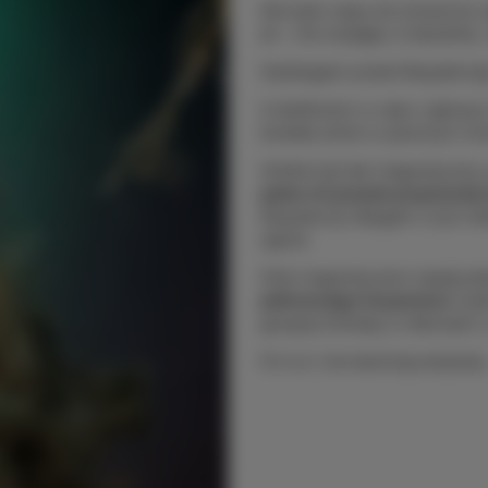
Nie było czasu do stracenia.
że – nie owijając w bawełnę 
Wybiegam przed Rezydencję 
Z telefonem w ręku i głową
światła, które w pewnym mo
Widok był tak magnetyczny, 
palce mi prawie przymarzły
Rezydencji. Biegam z tym te
ujęcia.
Pole magnetyczne naszej pla
północnego horyzontu!
A je
gorącej herbaty w dłoniach, t
P.S no i nie skończę artykułu..