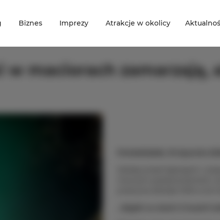
g
Biznes
Imprezy
Atrakcje w okolicy
Aktualnoś
i w maciorach zamarzają, al
Poniedziałek, 19 stycznia 20
Siedzę przed laptopem i pisz
mocnym postanowieniem, że 
przerywa dźwięk SMS-a od có
„
Wyjdź na dwór! Z Austrii w