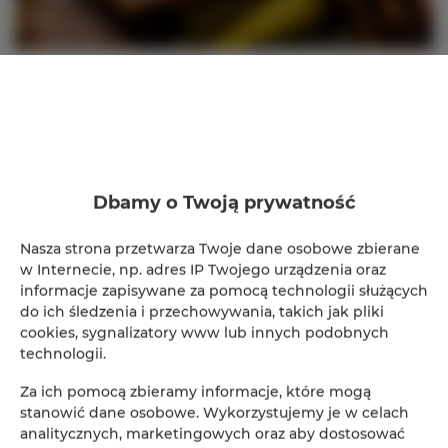
Wow !
Ależ to była fantastyczna majówka
w Nowej Rudzie !
Park przy Dworze Górnym tętnił życiem, a my
mieliśmy przyjemność gościć tak wielu
Dbamy o Twoją prywatność
cudownych ludzi !
Dziękujemy za każdy uśmiech
, za każdą
Nasza strona przetwarza Twoje dane osobowe zbierane
w Internecie, np. adres IP Twojego urządzenia oraz
rozmowę i za całą niesamowitą, pozytywną
informacje zapisywane za pomocą technologii służących
energię
, którą ze sobą przynieśliście !
do ich śledzenia i przechowywania, takich jak pliki
Wasz śmiech rozbrzmiewał w parku, a my
cookies, sygnalizatory www lub innych podobnych
technologii.
byliśmy przeszczęśliwi, mogąc dzielić z Wami
te radosne chwile i wspólnie tworzyć
Za ich pomocą zbieramy informacje, które mogą
niezapomniane wspomnienia
.
stanowić dane osobowe. Wykorzystujemy je w celach
analitycznych, marketingowych oraz aby dostosować
Wasza obecność sprawiła, że ta majówka