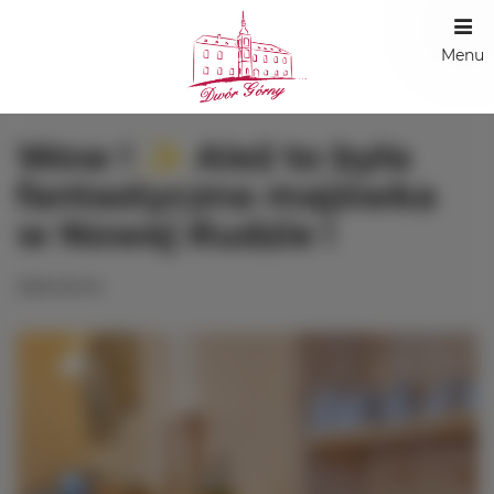
Menu
Wow ! ✨ Ależ to była
fantastyczna majówka
w Nowej Rudzie !
2025-05-04