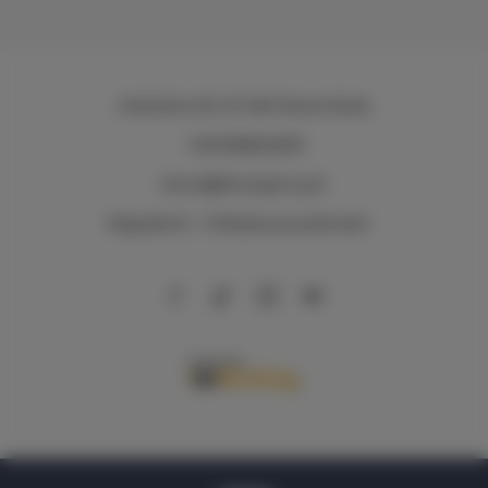
Kościelna 30
, 57-400 Nowa Ruda
+48 696824936
biuro@dworgorny.pl
Regulamin
Polityka prywatności