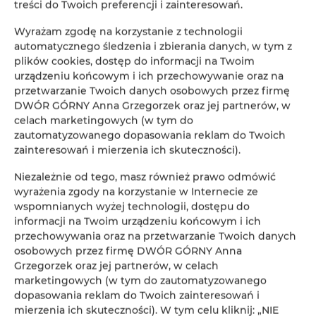
treści do Twoich preferencji i zainteresowań.
była absolutnie wyjątkowa ! Mamy nadzieję,
Wyrażam zgodę na korzystanie z technologii
że wróciliście do domów z bateriami
automatycznego śledzenia i zbierania danych, w tym z
naładowanymi pozytywną energią i
plików cookies, dostęp do informacji na Twoim
mnóstwem pięknych wspomnień
.
urządzeniu końcowym i ich przechowywanie oraz na
przetwarzanie Twoich danych osobowych przez firmę
Już teraz z niecierpliwością czekamy na
DWÓR GÓRNY Anna Grzegorzek oraz jej partnerów, w
kolejne okazje do spotkań i dzielenia się tym
celach marketingowych (w tym do
magicznym miejscem.
zautomatyzowanego dopasowania reklam do Twoich
zainteresowań i mierzenia ich skuteczności).
Dziękujemy, że byliście częścią tej wspaniałej
majówki !
Do zobaczenia wkrótce !
Niezależnie od tego, masz również prawo odmówić
wyrażenia zgody na korzystanie w Internecie ze
#Majówka2025
#NowaRuda
#DworGórny
wspomnianych wyżej technologii, dostępu do
#SuperGoście
#NajlepsiGoście
#Radość
informacji na Twoim urządzeniu końcowym i ich
przechowywania oraz na przetwarzanie Twoich danych
#Uśmiech
#PozytywnaEnergia
osobowych przez firmę DWÓR GÓRNY Anna
#WspaniałeWspomnienia
#Wdzięczność
Grzegorzek oraz jej partnerów, w celach
#DoZobaczenia
marketingowych (w tym do zautomatyzowanego
dopasowania reklam do Twoich zainteresowań i
mierzenia ich skuteczności). W tym celu kliknij: „NIE