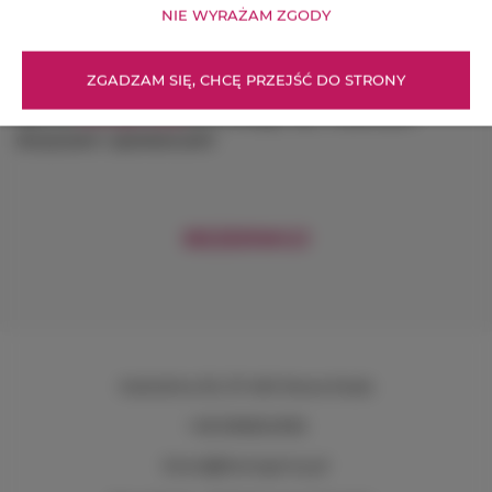
NIE WYRAŻAM ZGODY
A w przerwach między sportowymi emocjami, zapraszamy
do odkrycia
szlaków turystycznych
oraz
szlaków
ZGADZAM SIĘ, CHCĘ PRZEJŚĆ DO STRONY
rowerowych
w naszej okolicy. Zarezerwuj swój pobyt już
dziś na
dworgorny.pl
nie rozstając się z ulubionymi
drużynami i sportowcami!
REZERWUJ
Kościelna 30
, 57-400 Nowa Ruda
+48 696824936
biuro@dworgorny.pl