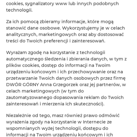
Dlatego każdy z naszych pokoi wyposażony jest w 
Smart 
cookies, sygnalizatory www lub innych podobnych
TV
, który umożliwia łatwy dostęp do wielu aplikacji i 
technologii.
platform streamingowych. Dzięki temu możesz na bieżąco 
Za ich pomocą zbieramy informacje, które mogą
śledzić najważniejsze wydarzenia sportowe z całego 
stanowić dane osobowe. Wykorzystujemy je w celach
świata, a
 wszystkie transmisje Ligi Mistrzów UEFA 
analitycznych, marketingowych oraz aby dostosować
obejrzysz w Canal+
treści do Twoich preferencji i zainteresowań.
Wyrażam zgodę na korzystanie z technologii
automatycznego śledzenia i zbierania danych, w tym z
plików cookies, dostęp do informacji na Twoim
urządzeniu końcowym i ich przechowywanie oraz na
przetwarzanie Twoich danych osobowych przez firmę
DWÓR GÓRNY Anna Grzegorzek oraz jej partnerów, w
celach marketingowych (w tym do
zautomatyzowanego dopasowania reklam do Twoich
zainteresowań i mierzenia ich skuteczności).
Niezależnie od tego, masz również prawo odmówić
wyrażenia zgody na korzystanie w Internecie ze
wspomnianych wyżej technologii, dostępu do
Niezależnie od tego, czy czekasz na kolejne starcie
informacji na Twoim urządzeniu końcowym i ich