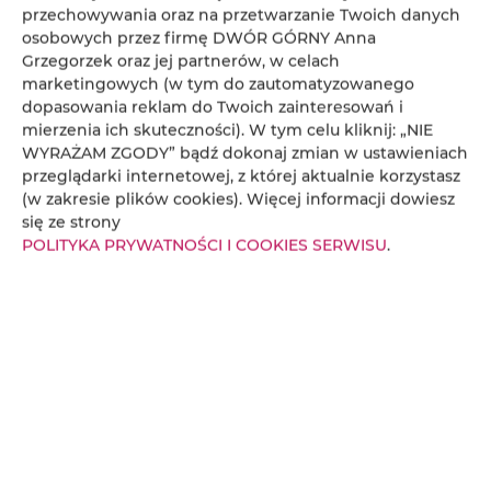
Manchester City
 z 
FC Liverpool
 w ramach 
Premier 
przechowywania oraz na przetwarzanie Twoich danych
osobowych przez firmę DWÓR GÓRNY Anna
League
, kibicujesz 
FC Barcelona
 i śledzisz zmagania
Grzegorzek oraz jej partnerów, w celach
Lewandowskiego
 w
 LaLiga
, lub występy legendarnych 
marketingowych (w tym do zautomatyzowanego
piłkarzy jak 
Cristiano Ronaldo
, oglądasz mecze 
dopasowania reklam do Twoich zainteresowań i
Juventus
 i 
Atalanta Bergamo
 w 
Serii A
, trzymasz kciuki 
mierzenia ich skuteczności). W tym celu kliknij: „NIE
za 
Bayern Monachium
 lub 
Bayer Leverkusen
 w 
WYRAŻAM ZGODY” bądź dokonaj zmian w ustawieniach
Bundesliga
, ekscytujesz się starciami 
Real Madryt
 z 
FC 
przeglądarki internetowej, z której aktualnie korzystasz
Paris Saint-Germain
 w 
UEFA Lidze Mistrzów
, czy też 
(w zakresie plików cookies). Więcej informacji dowiesz
się ze strony
śledzisz losy 
Inter Mediolan
, u nas nie przegapisz ani 
POLITYKA PRYWATNOŚCI I COOKIES SERWISU
.
jednej akcji. A dla fanów lokaln
ych rozgrywek, mamy
transmisje z Ekstraklasy i Ekstraligi.