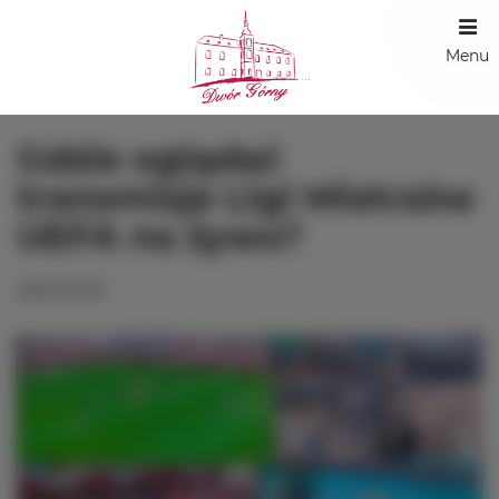
Menu
Gdzie oglądać
transmisje Ligi Mistrzów
UEFA na żywo?
2025-04-05